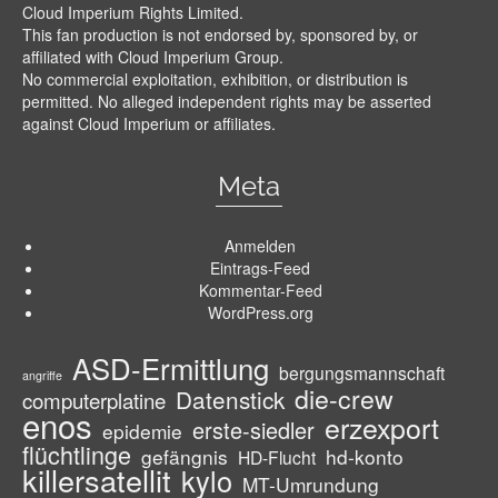
Cloud Imperium Rights Limited.
This fan production is not endorsed by, sponsored by, or
affiliated with Cloud Imperium Group.
No commercial exploitation, exhibition, or distribution is
permitted. No alleged independent rights may be asserted
against Cloud Imperium or affiliates.
Meta
Anmelden
Eintrags-Feed
Kommentar-Feed
WordPress.org
ASD-Ermittlung
bergungsmannschaft
angriffe
die-crew
Datenstick
computerplatine
enos
erzexport
erste-siedler
epidemie
flüchtlinge
gefängnis
hd-konto
HD-Flucht
killersatellit
kylo
MT-Umrundung