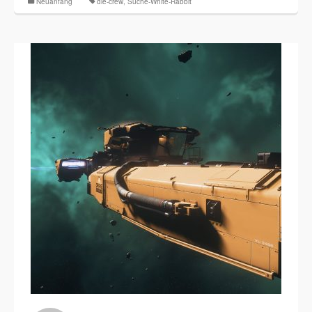
Neuanfang
die-crew
,
Suche-White-Rabbit