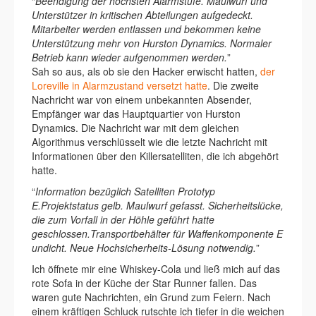
“
Beendigung der höchsten Alarmstufe. Maulwurf und
Unterstützer in kritischen Abteilungen aufgedeckt.
Mitarbeiter werden entlassen und bekommen keine
Unterstützung mehr von Hurston Dynamics. Normaler
Betrieb kann wieder aufgenommen werden.
”
Sah so aus, als ob sie den Hacker erwischt hatten,
der
Loreville in Alarmzustand versetzt hatte
. Die zweite
Nachricht war von einem unbekannten Absender,
Empfänger war das Hauptquartier von Hurston
Dynamics. Die Nachricht war mit dem gleichen
Algorithmus verschlüsselt wie die letzte Nachricht mit
Informationen über den Killersatelliten, die ich abgehört
hatte.
“
Information bezüglich Satelliten Prototyp
E.
Projektstatus gelb.
Maulwurf gefasst. Sicherheitslücke,
die zum Vorfall in der Höhle geführt hatte
geschlossen.
Transportbehälter für Waffenkomponente E
undicht. Neue Hochsicherheits-Lösung notwendig.
”
Ich öffnete mir eine Whiskey-Cola und ließ mich auf das
rote Sofa in der Küche der Star Runner fallen. Das
waren gute Nachrichten, ein Grund zum Feiern. Nach
einem kräftigen Schluck rutschte ich tiefer in die weichen