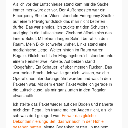
Als ich vor der Luftschleuse stand kam mir die Sache
immer merkwürdiger vor. Der Außenposten war ein
Emergency Shelter. Wieso stand ein Emergency Shelter
auf einem Privatgrundstück das man nicht betreten
durfte. Das war sinnlos. Ich zuckte mit den Schultern
und ging in die Luftschleuse. Zischend öffnete sich das
innere Schot. Mit einem langen Schritt betrat ich den
Raum. Mein Blick schweifte umher. Links stand eine
medizinische Liege. Weiter hinten im Raum waren
Regale. Gleich rechts im Eingangsbereich standen unter
einem Fenster zwei Pakete. Auf beiden stand
“Biogefahr”. Ein Schauer lief über meinen Rücken. Das
war meine Fracht. Ich wollte gar nicht wissen, welche
Operationen hier durchgeführt wurden und was in den
Paketen war. Mit dem ersten Paket wollte ich gerade in
die Luftschleuse, als mir ganz unten in den Regalen
etwas auffiel.
Ich stellte das Paket wieder auf den Boden und näherte
mich dem Regal. Ich traute meinen Augen nicht, als ich
sah was dort gelagert war.
Es war das gleiche
Dekontaminierungs-Set, das wir auch in der Höhle
gesehen hatten
. Meine Gedanken rasten. In meinem