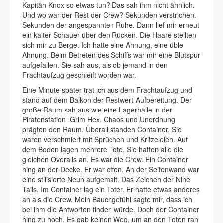
Kapitän Knox so etwas tun? Das sah ihm nicht ähnlich.
Und wo war der Rest der Crew? Sekunden verstrichen.
Sekunden der angespannten Ruhe. Dann lief mir erneut
ein kalter Schauer über den Rücken. Die Haare stellten
sich mir zu Berge. Ich hatte eine Ahnung, eine üble
Ahnung. Beim Betreten des Schiffs war mir eine Blutspur
aufgefallen. Sie sah aus, als ob jemand in den
Frachtaufzug geschleift worden war.
Eine Minute später trat ich aus dem Frachtaufzug und
stand auf dem Balkon der Restwert-Aufbereitung. Der
große Raum sah aus wie eine Lagerhalle in der
Piratenstation Grim Hex. Chaos und Unordnung
prägten den Raum. Überall standen Container. Sie
waren verschmiert mit Sprüchen und Kritzeleien. Auf
dem Boden lagen mehrere Tote. Sie hatten alle die
gleichen Overalls an. Es war die Crew. Ein Container
hing an der Decke. Er war offen. An der Seitenwand war
eine stilisierte Neun aufgemalt. Das Zeichen der Nine
Tails. Im Container lag ein Toter. Er hatte etwas anderes
an als die Crew. Mein Bauchgefühl sagte mir, dass ich
bei ihm die Antworten finden würde. Doch der Container
hing zu hoch. Es gab keinen Weg, um an den Toten ran