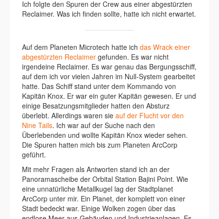
Ich folgte den Spuren der Crew aus einer abgestürzten
Reclaimer. Was ich finden sollte, hatte ich nicht erwartet.
Auf dem Planeten Microtech hatte ich
das Wrack einer
abgestürzten Reclaimer
gefunden. Es war nicht
irgendeine Reclaimer. Es war genau das Bergungsschiff,
auf dem ich vor vielen Jahren im Null-System gearbeitet
hatte. Das Schiff stand unter dem Kommando von
Kapitän Knox. Er war ein guter Kapitän gewesen. Er und
einige Besatzungsmitglieder hatten den Absturz
überlebt. Allerdings waren sie
auf der Flucht vor den
Nine Tails
. Ich war auf der Suche nach den
Überlebenden und wollte Kapitän Knox wieder sehen.
Die Spuren hatten mich bis zum Planeten ArcCorp
geführt.
Mit mehr Fragen als Antworten stand ich an der
Panoramascheibe der Orbital Station Bajini Point. Wie
eine unnatürliche Metallkugel lag der Stadtplanet
ArcCorp unter mir. Ein Planet, der komplett von einer
Stadt bedeckt war. Einige Wolken zogen über das
endlose Meer aus Gebäuden und Industrieanlagen. Es