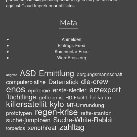
against Cloud Imperium or affiliates.
Meta
Anmelden
Eintrags-Feed
Kommentar-Feed
WordPress.org
ASD-Ermittlung
bergungsmannschaft
angriffe
die-crew
Datenstick
computerplatine
enos
erzexport
erste-siedler
epidemie
flüchtlinge
gefängnis
hd-konto
HD-Flucht
killersatellit
kylo
MT-Umrundung
regen-krise
prototypen
rette-stanton
Suche-White-Rabbit
suche-jumptown
zahltag
xenothreat
torpedos