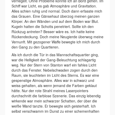
verriegelt. Ohne Probleme konnte ich an Bord gehen. Im
Schiff war Licht, es gab Atmosphäre und Gravitation.
Alles schien ruhig und normal. Doch dann erfasste mich
das Grauen. Eine Gänsehaut überzog meinen ganzen
Körper. An den Wänden und auf dem Boden war Blut.
Kugeln hatten die Schotts penetriert. Sollte ich den
Rückzug antreten? Besser wäre es. Ich hatte keine
Rückendeckung. Doch meine Neugierde überwog meine
Vernunft. Mit gezogener Waffe bewegte ich mich durch
den Gang zu den Quartieren.
Als ich durch die Tür in das Mannschaftsquartier ging,
war die Helligkeit der Gang-Beleuchtung schlagartig
weg. Nur der Stern von Stanton warf ein fahles Licht
durch das Fenster. Nebelschwaden zogen durch den
Raum, sie leuchteten im Licht des Sterns. Es war eine
gespenstige Atmosphäre. Alles war in schwarz und
weiss gehalten, als wenn jemand die Farben geklaut
hätte. Nur der rote Strahl meines Laserpointers
durchschnitt die farblose Szenerie. Das einzig lebendig
wirkende war mein schwarzer Schatten, der über die
weiße Wand tanzte. Er bewegte sich geisterhaft. Ich
selbst verschwamm im Dunst zu einer schemenhaften