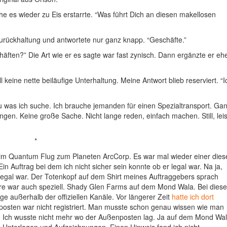
he es wieder zu Eis erstarrte. “Was führt Dich an diesen makellosen
Zurückhaltung und antwortete nur ganz knapp. “Geschäfte.”
häften?” Die Art wie er es sagte war fast zynisch. Dann ergänzte er eh
keine nette beiläufige Unterhaltung. Meine Antwort blieb reserviert. “I
au was ich suche. Ich brauche jemanden für einen Spezialtransport. Ga
gen. Keine große Sache. Nicht lange reden, einfach machen. Still, lei
*
t im Quantum Flug zum Planeten ArcCorp. Es war mal wieder einer dies
n Auftrag bei dem ich nicht sicher sein konnte ob er legal war. Na ja,
ht legal war. Der Totenkopf auf dem Shirt meines Auftraggebers sprach
are war auch speziell. Shady Glen Farms auf dem Mond Wala. Bei dies
außerhalb der offiziellen Kanäle. Vor längerer Zeit
hatte ich dort
enposten war nicht registriert. Man musste schon genau wissen wie man
m. Ich wusste nicht mehr wo der Außenposten lag. Ja auf dem Mond Wal