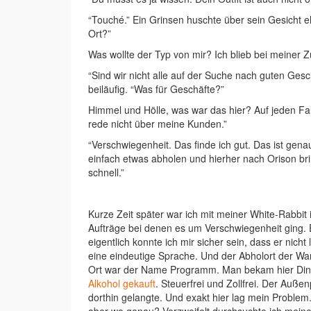
“Touché.” Ein Grinsen huschte über sein Gesicht e
Ort?”
Was wollte der Typ von mir? Ich blieb bei meiner 
“Sind wir nicht alle auf der Suche nach guten Gesc
beiläufig. “Was für Geschäfte?”
Himmel und Hölle, was war das hier? Auf jeden Fall 
rede nicht über meine Kunden.”
“Verschwiegenheit. Das finde ich gut. Das ist gen
einfach etwas abholen und hierher nach Orison brin
schnell.”
Kurze Zeit später war ich mit meiner White-Rabbi
Aufträge bei denen es um Verschwiegenheit ging. Ei
eigentlich konnte ich mir sicher sein, dass er nic
eine eindeutige Sprache. Und der Abholort der W
Ort war der Name Programm. Man bekam hier Dinge 
Alkohol gekauft
. Steuerfrei und Zollfrei. Der Auß
dorthin gelangte. Und exakt hier lag mein Proble