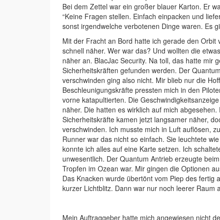
Bei dem Zettel war ein großer blauer Karton. Er wa
“Keine Fragen stellen. Einfach einpacken und liefe
sonst irgendwelche verbotenen Dinge waren. Es gin
Mit der Fracht an Bord hatte ich gerade den Orbit
schnell näher. Wer war das? Und wollten die etwa
näher an. BlacJac Security. Na toll, das hatte mir 
Sicherheitskräften gefunden werden. Der Quantum 
verschwinden ging also nicht. Mir blieb nur die Ho
Beschleunigungskräfte pressten mich in den Pilote
vorne katapultierten. Die Geschwindigkeitsanzei
näher. Die hatten es wirklich auf mich abgesehen.
Sicherheitskräfte kamen jetzt langsamer näher, d
verschwinden. Ich musste mich in Luft auflösen, 
Runner war das nicht so einfach. Sie leuchtete wi
konnte ich alles auf eine Karte setzen. Ich schalt
unwesentlich. Der Quantum Antrieb erzeugte beim 
Tropfen im Ozean war. Mir gingen die Optionen aus
Das Knacken wurde übertönt vom Piep des fertig a
kurzer Lichtblitz. Dann war nur noch leerer Raum 
Mein Auftraggeber hatte mich angewiesen nicht d