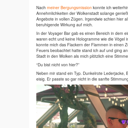
Nach
meiner Bergungsmission
konnte ich weiterhi
Annehmlichkeiten der Wolkenstadt solange genießen
Angebote in vollen Zügen. Irgendwie schien hier all
beruhigende Wirkung auf mich.
In der Voyager Bar gab es einen Bereich in dem ei
waren echt und keine Hologramme wie die Vögel in
konnte mich das Flackern der Flammen in einen Z
Feuers beobachtet hatte stand ich auf und ging an
Stadt in den Wolken als mich plötzlich eine Stim
“Du bist nicht von hier?”
Neben mir stand ein Typ. Dunkelrote Lederjacke, B
eisig. Er passte so gar nicht in die sanfte Stimmun