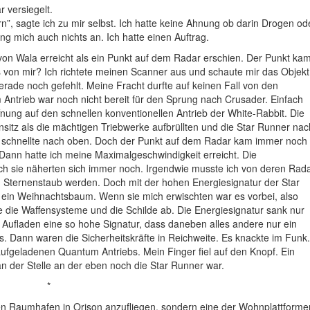
r versiegelt.
rn”, sagte ich zu mir selbst. Ich hatte keine Ahnung ob darin Drogen od
g mich auch nichts an. Ich hatte einen Auftrag.
 von Wala erreicht als ein Punkt auf dem Radar erschien. Der Punkt ka
s von mir? Ich richtete meinen Scanner aus und schaute mir das Objekt
gerade noch gefehlt. Meine Fracht durfte auf keinen Fall von den
Antrieb war noch nicht bereit für den Sprung nach Crusader. Einfach
ffnung auf den schnellen konventionellen Antrieb der White-Rabbit. Die
nsitz als die mächtigen Triebwerke aufbrüllten und die Star Runner nac
ge schnellte nach oben. Doch der Punkt auf dem Radar kam immer noch
 Dann hatte ich meine Maximalgeschwindigkeit erreicht. Die
och sie näherten sich immer noch. Irgendwie musste ich von deren Rad
zu Sternenstaub werden. Doch mit der hohen Energiesignatur der Star
e ein Weihnachtsbaum. Wenn sie mich erwischten war es vorbei, also
ete die Waffensysteme und die Schilde ab. Die Energiesignatur sank nur
Aufladen eine so hohe Signatur, dass daneben alles andere nur ein
. Dann waren die Sicherheitskräfte in Reichweite. Es knackte im Funk.
ufgeladenen Quantum Antriebs. Mein Finger fiel auf den Knopf. Ein
an der Stelle an der eben noch die Star Runner war.
*
en Raumhafen in Orison anzufliegen, sondern eine der Wohnplattforme