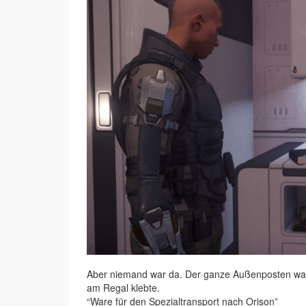
Aber niemand war da. Der ganze Außenposten war l
am Regal klebte.
“Ware für den Spezialtransport nach Orison”