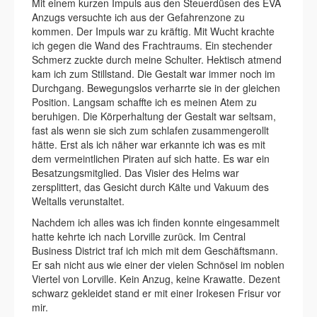
Mit einem kurzen Impuls aus den Steuerdüsen des EVA
Anzugs versuchte ich aus der Gefahrenzone zu
kommen. Der Impuls war zu kräftig. Mit Wucht krachte
ich gegen die Wand des Frachtraums. Ein stechender
Schmerz zuckte durch meine Schulter. Hektisch atmend
kam ich zum Stillstand. Die Gestalt war immer noch im
Durchgang. Bewegungslos verharrte sie in der gleichen
Position. Langsam schaffte ich es meinen Atem zu
beruhigen. Die Körperhaltung der Gestalt war seltsam,
fast als wenn sie sich zum schlafen zusammengerollt
hätte. Erst als ich näher war erkannte ich was es mit
dem vermeintlichen Piraten auf sich hatte. Es war ein
Besatzungsmitglied. Das Visier des Helms war
zersplittert, das Gesicht durch Kälte und Vakuum des
Weltalls verunstaltet.
Nachdem ich alles was ich finden konnte eingesammelt
hatte kehrte ich nach Lorville zurück. Im Central
Business District traf ich mich mit dem Geschäftsmann.
Er sah nicht aus wie einer der vielen Schnösel im noblen
Viertel von Lorville. Kein Anzug, keine Krawatte. Dezent
schwarz gekleidet stand er mit einer Irokesen Frisur vor
mir.