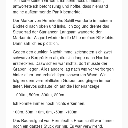
“Ich sehe keinen Graben. Ich sehe absolut nichts”,
antwortete ich betont ruhig und hoffte, dass niemand
meine aufkommende Panik bemerkte.
Der Marker von Hermieoths Schiff wanderte in meinem
Blickfeld nach oben und links. Ich zog und drehte das
Steuerrad der Starlancer. Langsam wanderte der
Marker der Asgard wieder in die Mitte meines Blickfelds.
Dann sah ich es plötzlich.
Gegen den dunklen Nachthimmel zeichneten sich zwei
schwarze Bergrücken ab, die sich lange nach Norden
erstreckten. Dazwischen war nichts, dort musste der
Graben liegen. Alles andere lag nach wie vor verborgen
hinter einer undurchsichtigen schwarzen Wand. Wir
folgten dem vermeintlichen Graben und gingen immer
tiefer. Nervös schaute ich auf die Höhenanzeige.
1.000m, 500m, 300m, 200m.
Ich konnte immer noch nichts erkennen.
100m, 50m, 10m, 0m, -50m, -100m.
Das Radarsignal von Hermieoths Raumschiff war immer
noch ein ganzes Stück vor mir. Es war verwirrend.