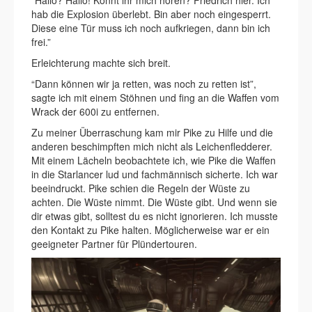
“Hallo? Hallo! Könnt ihr mich hören? Friedrich hier. Ich
hab die Explosion überlebt. Bin aber noch eingesperrt.
Diese eine Tür muss ich noch aufkriegen, dann bin ich
frei.”
Erleichterung machte sich breit.
“Dann können wir ja retten, was noch zu retten ist”,
sagte ich mit einem Stöhnen und fing an die Waffen vom
Wrack der 600i zu entfernen.
Zu meiner Überraschung kam mir Pike zu Hilfe und die
anderen beschimpften mich nicht als Leichenfledderer.
Mit einem Lächeln beobachtete ich, wie Pike die Waffen
in die Starlancer lud und fachmännisch sicherte. Ich war
beeindruckt. Pike schien die Regeln der Wüste zu
achten. Die Wüste nimmt. Die Wüste gibt. Und wenn sie
dir etwas gibt, solltest du es nicht ignorieren. Ich musste
den Kontakt zu Pike halten. Möglicherweise war er ein
geeigneter Partner für Plündertouren.