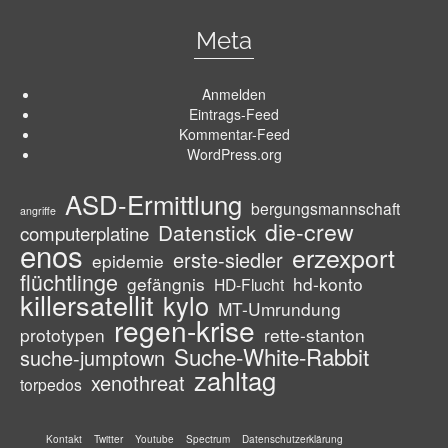
Meta
Anmelden
Eintrags-Feed
Kommentar-Feed
WordPress.org
ASD-Ermittlung
bergungsmannschaft
angriffe
die-crew
Datenstick
computerplatine
enos
erzexport
erste-siedler
epidemie
flüchtlinge
gefängnis
hd-konto
HD-Flucht
killersatellit
kylo
MT-Umrundung
regen-krise
prototypen
rette-stanton
Suche-White-Rabbit
suche-jumptown
zahltag
xenothreat
torpedos
Kontakt
Twitter
Youtube
Spectrum
Datenschutzerklärung