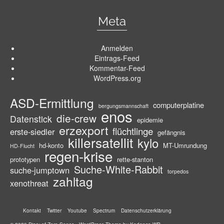
Meta
Anmelden
Eintrags-Feed
Kommentar-Feed
WordPress.org
ASD-Ermittlung
computerplatine
bergungsmannschaft
enos
die-crew
Datenstick
epidemie
erzexport
flüchtlinge
erste-siedler
gefängnis
killersatellit
kylo
hd-konto
MT-Umrundung
HD-Flucht
regen-krise
prototypen
rette-stanton
Suche-White-Rabbit
suche-jumptown
torpedos
zahltag
xenothreat
Kontakt
Twitter
Youtube
Spectrum
Datenschutzerklärung