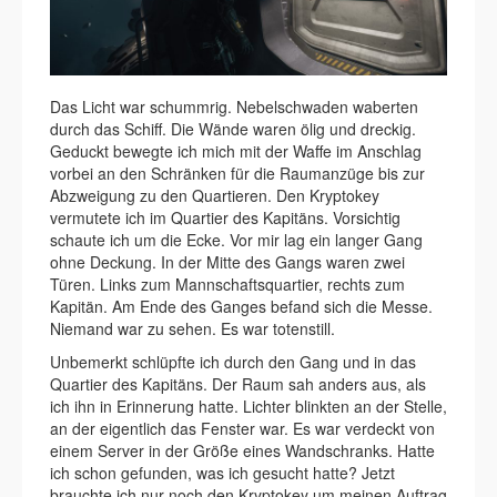
Das Licht war schummrig. Nebelschwaden waberten
durch das Schiff. Die Wände waren ölig und dreckig.
Geduckt bewegte ich mich mit der Waffe im Anschlag
vorbei an den Schränken für die Raumanzüge bis zur
Abzweigung zu den Quartieren. Den Kryptokey
vermutete ich im Quartier des Kapitäns. Vorsichtig
schaute ich um die Ecke. Vor mir lag ein langer Gang
ohne Deckung. In der Mitte des Gangs waren zwei
Türen. Links zum Mannschaftsquartier, rechts zum
Kapitän. Am Ende des Ganges befand sich die Messe.
Niemand war zu sehen. Es war totenstill.
Unbemerkt schlüpfte ich durch den Gang und in das
Quartier des Kapitäns. Der Raum sah anders aus, als
ich ihn in Erinnerung hatte. Lichter blinkten an der Stelle,
an der eigentlich das Fenster war. Es war verdeckt von
einem Server in der Größe eines Wandschranks. Hatte
ich schon gefunden, was ich gesucht hatte? Jetzt
brauchte ich nur noch den Kryptokey um meinen Auftrag