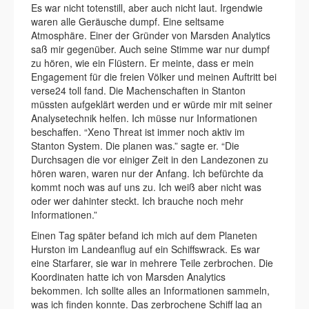
Es war nicht totenstill, aber auch nicht laut. Irgendwie
waren alle Geräusche dumpf. Eine seltsame
Atmosphäre. Einer der Gründer von Marsden Analytics
saß mir gegenüber. Auch seine Stimme war nur dumpf
zu hören, wie ein Flüstern. Er meinte, dass er mein
Engagement für die freien Völker und meinen Auftritt bei
verse24 toll fand. Die Machenschaften in Stanton
müssten aufgeklärt werden und er würde mir mit seiner
Analysetechnik helfen. Ich müsse nur Informationen
beschaffen. “Xeno Threat ist immer noch aktiv im
Stanton System. Die planen was.” sagte er. “Die
Durchsagen die vor einiger Zeit in den Landezonen zu
hören waren, waren nur der Anfang. Ich befürchte da
kommt noch was auf uns zu. Ich weiß aber nicht was
oder wer dahinter steckt. Ich brauche noch mehr
Informationen.”
Einen Tag später befand ich mich auf dem Planeten
Hurston im Landeanflug auf ein Schiffswrack. Es war
eine Starfarer, sie war in mehrere Teile zerbrochen. Die
Koordinaten hatte ich von Marsden Analytics
bekommen. Ich sollte alles an Informationen sammeln,
was ich finden konnte. Das zerbrochene Schiff lag an