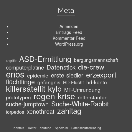
Meta
Anmelden
Eintrags-Feed
Kommentar-Feed
WordPress.org
ASD-Ermittlung
bergungsmannschaft
angriffe
die-crew
Datenstick
computerplatine
enos
erzexport
erste-siedler
epidemie
flüchtlinge
gefängnis
hd-konto
HD-Flucht
killersatellit
kylo
MT-Umrundung
regen-krise
prototypen
rette-stanton
Suche-White-Rabbit
suche-jumptown
zahltag
xenothreat
torpedos
Kontakt
Twitter
Youtube
Spectrum
Datenschutzerklärung