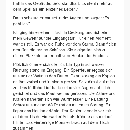
Fall in das Gebäude. Seid standhaft. Es steht mehr auf
dem Spiel als ein einzelnes Leben.”
Dann schaute er mir tief in die Augen und sagte: “Es
geht los.”
Ich ging hinter einem Tisch in Deckung und richtete
mein Gewehr auf die Eingangstür. Für einen Moment
war es still. Es war die Ruhe vor dem Sturm. Dann fielen
draußen die ersten Schüsse. Sie steigerten sich zu
einem Stakkato, untermalt vom Heulen der Kopions.
Plötzlich öffnete sich die Tür. Ein Typ in schwarzer
Rüstung stand im Eingang. Ein Sperrfeuer ergoss sich
aus seiner Waffe in den Raum. Dann sprang ein Kopion
an ihm vorbei und in einem großen Satz direkt auf mich
zu. Das tödliche Tier hatte seine vier Augen auf mich
gerichtet und das Maul weit aufgerissen. Die Zähne und
Krallen näherten sich wie Wurfmesser. Eine Ladung
Schrot aus meiner Waffe traf es mitten im Sprung. Ein
fiependes Heulen ertönte. Der Kopion landete vor mir
auf dem Tisch. Ein zweiter Schuß dröhnte aus meiner
Flinte. Das vierbeinige Monster brach auf dem Tisch
zusammen.