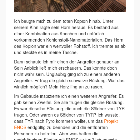
Ich beugte mich zu dem toten Kopion hinab. Unter
seinem Kinn ragte sein Horn heraus. Es bestand aus
einer Kombination aus Knochen und natürlich
vorkommenden Kohlenstoff-Nanomaterialien. Das Horn
des Kopion war ein wertvoller Rohstoff. Ich trennte es ab
und steckte es in meine Tasche.
Dann schaute ich mir einen der Angreifer genauer an.
Sein Anblick ließ mich erschauern. Das konnte doch
nicht wahr sein. Ungläubig ging ich zu einem anderen
Angreifer. Er trug die gleich schwarze Rüstung. War das
wirklich möglich? Mein Herz fing an zu rasen.
Im Gebäude inspizierte ich einen weiteren Angreifer. Es
gab keinen Zweifel. Sie alle trugen die gleiche Rüstung.
Es war dieselbe Rüstung, die auch die Söldner von TYR
trugen. Oder waren es Söldner von TYR? Ich wusste,
dass TYR nach Pyro kommen wollte, um das
Projekt
ENOS
endgültig zu beenden und die entführten
Personen zu befreien. Aber was hatten die
unabhängigen Siedler mit ENOS zu tun? Ich musste