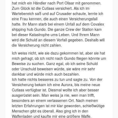
hat mich ein Händler nach Port Olisar mit genommen.
Zum Glück ist die Cutlass versichert. Als ich im
Wartebereich saß und auf Crusader schaute, lernte ich
eine Frau kennen, die auch einen Versicherungsfall
hatte. Ihr Mann starb bei einem Unfall auf dem Covalex
shipping hub Gundo. Die ganze Crew der Station kam
bei dieser Katastrophe ums Leben. Und Ihrem Mann
wird die Schuld an diesem Vorfall gegeben. Deshalb will
die Versicherung nicht zahlen.
Ich weiss nicht, wie sie dazu gekommen ist, aber sie hat
mich gefragt, ob ich nicht nach Gundo fliegen könnte um
Beweise zu suchen. Ganz egal, ob ich seine Schuld
oder Unschuld beweisen würde, sie wäre mir sehr
dankbar und würde mich auch bezahlen.
Ich hatte nichts besseres zu tun und sagte zu. Von der
Versicherung bekam ich eine Aurora, bis meine neue
Cutlass verfügbar ist. Diesmal wollte ich aber besser
ausgerüstet sein. Man weiss ja nie, wen man trifft,
besonders an einem verlassenen Ort. Nach meinen
letzten Erfahrungen ist mir klar geworden, schießwütige
Menschen gibt es überall. Also ging ich in den
Waffenladen und kaufte mir eine größere Waffe.