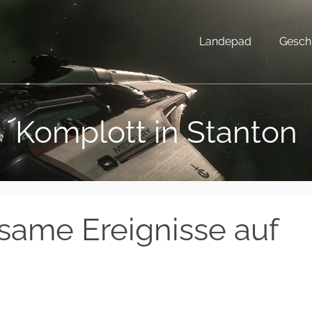
Landepad
Gesch
Komplott in Stanton
same Ereignisse auf