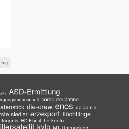
trag
ASD-Ermittlung
riffe
computerplatine
ergungsmannschaft
enos
die-crew
atenstick
epidemie
erzexport
flüchtlinge
rste-siedler
efängnis
hd-konto
HD-Flucht
illersatellit
kylo
MT-Umrundung