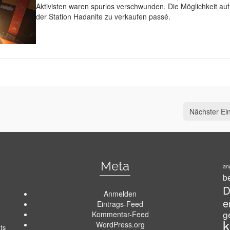
Aktivisten waren spurlos verschwunden. Die Möglichkeit auf
der Station Hadanite zu verkaufen passé.
Nächster Ein
Meta
ang
b
D
Anmelden
e
Eintrags-Feed
g
Kommentar-Feed
k
WordPress.org
ts