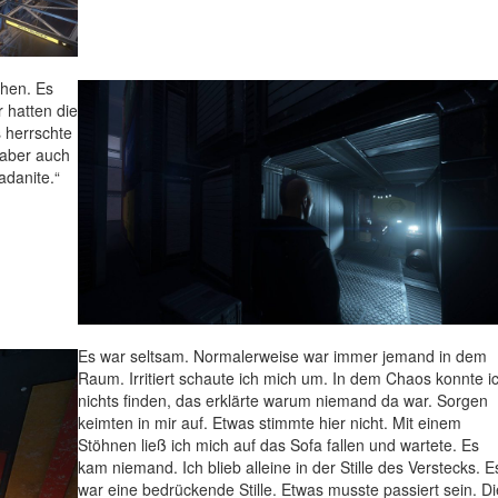
ehen. Es
 hatten die
s herrschte
 aber auch
adanite.“
Es war seltsam. Normalerweise war immer jemand in dem
Raum. Irritiert schaute ich mich um. In dem Chaos konnte i
nichts finden, das erklärte warum niemand da war. Sorgen
keimten in mir auf. Etwas stimmte hier nicht. Mit einem
Stöhnen ließ ich mich auf das Sofa fallen und wartete. Es
kam niemand. Ich blieb alleine in der Stille des Verstecks. E
war eine bedrückende Stille. Etwas musste passiert sein. Di