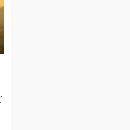
n
r?
r