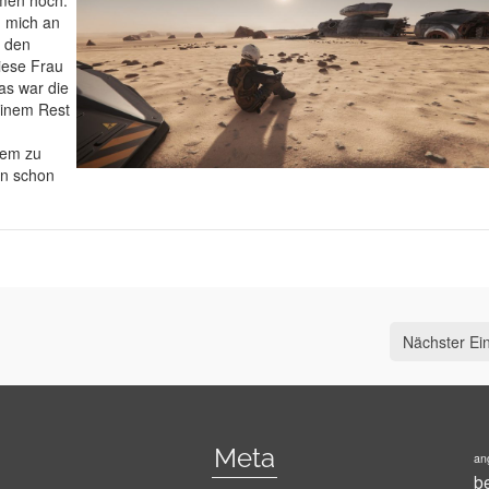
men hoch.
h mich an
n den
iese Frau
Das war die
 einem Rest
tem zu
en schon
Nächster Ein
Meta
ang
b