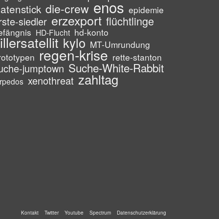
enos
die-crew
atenstick
epidemie
erzexport
flüchtlinge
rste-siedler
efängnis
hd-konto
HD-Flucht
illersatellit
kylo
MT-Umrundung
regen-krise
rototypen
rette-stanton
Suche-White-Rabbit
uche-jumptown
zahltag
xenothreat
orpedos
Kontakt
Twitter
Youtube
Spectrum
Datenschutzerklärung