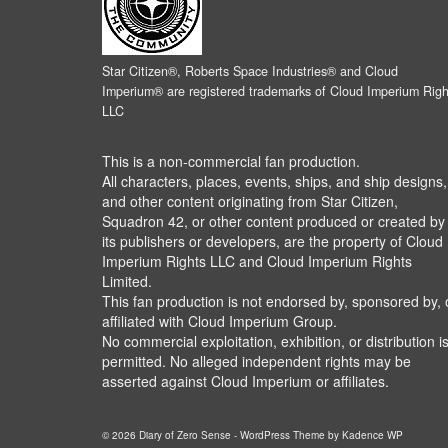
Star Citizen®, Roberts Space Industries® and Cloud
Imperium® are registered trademarks of Cloud Imperium Righ
LLC
This is a non-commercial fan production.
All characters, places, events, ships, and ship designs,
and other content originating from Star Citizen,
Squadron 42, or other content produced or created by
its publishers or developers, are the property of Cloud
Imperium Rights LLC and Cloud Imperium Rights
Limited.
This fan production is not endorsed by, sponsored by, 
affiliated with Cloud Imperium Group.
No commercial exploitation, exhibition, or distribution i
permitted. No alleged independent rights may be
asserted against Cloud Imperium or affiliates.
© 2026 Diary of Zero Sense - WordPress Theme by
Kadence WP