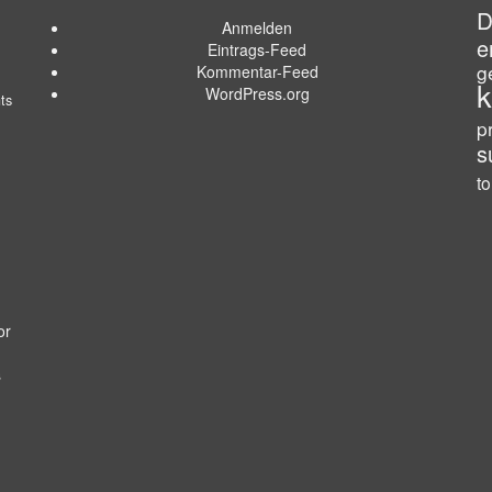
D
Anmelden
e
Eintrags-Feed
g
Kommentar-Feed
k
WordPress.org
ts
p
s
t
or
s