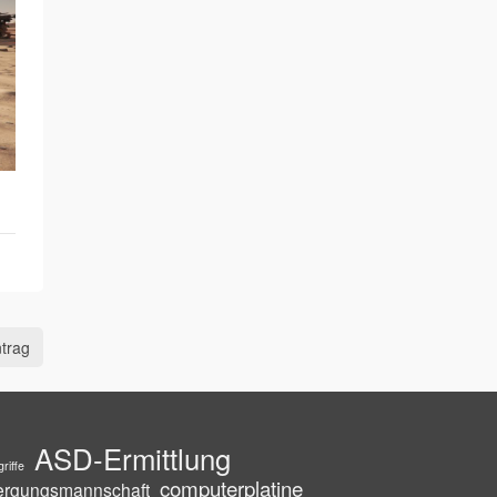
trag
ASD-Ermittlung
riffe
computerplatine
ergungsmannschaft