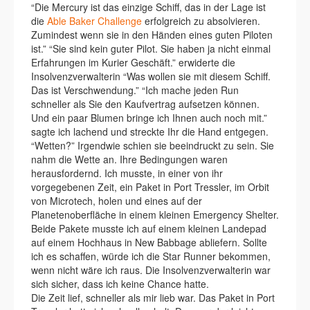
“Die Mercury ist das einzige Schiff, das in der Lage ist
die
Able Baker Challenge
erfolgreich zu absolvieren.
Zumindest wenn sie in den Händen eines guten Piloten
ist.” “Sie sind kein guter Pilot. Sie haben ja nicht einmal
Erfahrungen im Kurier Geschäft.” erwiderte die
Insolvenzverwalterin “Was wollen sie mit diesem Schiff.
Das ist Verschwendung.” “Ich mache jeden Run
schneller als Sie den Kaufvertrag aufsetzen können.
Und ein paar Blumen bringe ich Ihnen auch noch mit.”
sagte ich lachend und streckte Ihr die Hand entgegen.
“Wetten?” Irgendwie schien sie beeindruckt zu sein. Sie
nahm die Wette an. Ihre Bedingungen waren
herausfordernd. Ich musste, in einer von ihr
vorgegebenen Zeit, ein Paket in Port Tressler, im Orbit
von Microtech, holen und eines auf der
Planetenoberfläche in einem kleinen Emergency Shelter.
Beide Pakete musste ich auf einem kleinen Landepad
auf einem Hochhaus in New Babbage abliefern. Sollte
ich es schaffen, würde ich die Star Runner bekommen,
wenn nicht wäre ich raus. Die Insolvenzverwalterin war
sich sicher, dass ich keine Chance hatte.
Die Zeit lief, schneller als mir lieb war. Das Paket in Port